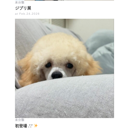
未分類
ジブリ展
at Feb.24.2026
未分類
初登場 .′.′