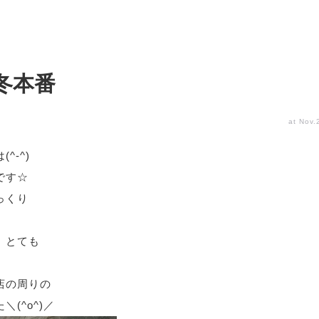
冬本番
at Nov.
^-^)
です☆
っくり
、とても
店の周りの
(^o^)／