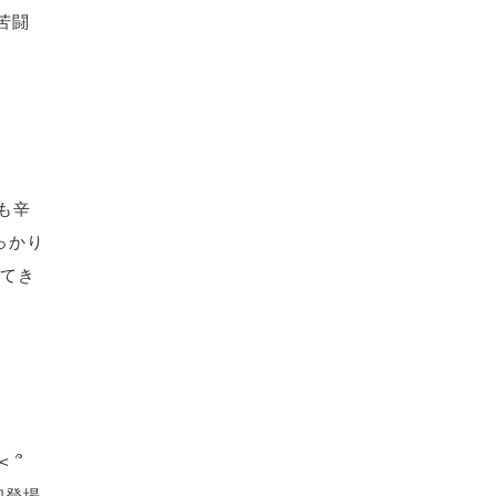
苦闘
も辛
しっかり
ってき
 ՞
初登場