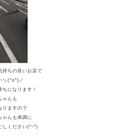
気持ちの良いお店で
(^o^)／
持ちになります！
ちゃんも
なりますので
ちゃんも体調に
しください(^-^)