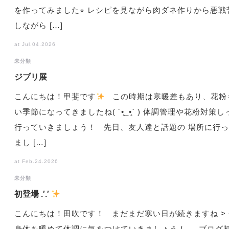
を作ってみました⭐︎ レシピを見ながら肉ダネ作りから悪戦
しながら […]
at Jul.04.2026
未分類
ジブリ展
こんにちは！甲斐です
この時期は寒暖差もあり、花粉
い季節になってきましたね( ´•̥_•̥` ) 体調管理や花粉対策
行っていきましょう！ 先日、友人達と話題の 場所に行
まし […]
at Feb.24.2026
未分類
初登場 .′.′
こんにちは！田吹です！ まだまだ寒い日が続きますね > <
身体を暖めて体調に気をつけていきましょう！ ブログ