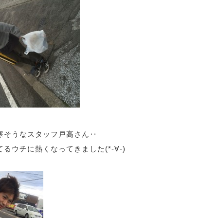
寒そうなスタッフ戸高さん‥
るウチに熱くなってきました(*-∀-)