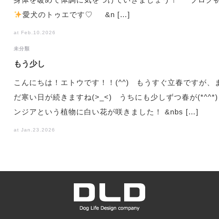
️
愛犬のトゥエです♡ &n […]
at Feb.10.2026
未分類
もう少し
こんにちは！エトウです！！(^^) もうすぐ立春ですが、
だ寒い日が続きますね(>_<) うちにも少しずつ春が(*^^*)
ンジアという植物に白い花が咲きました！ &nbs […]
at Jan.23.2026