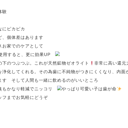
初体験
んなにピカピカ
ど、個体差はあります
スお家でのケアとして
を使用すると、更に効果UP
の下のつぶつぶ。これが天然鉱物ゼオライト
非常に高い還元
を浄化してくれる。その為歯に不純物がつきにくくなり、内面
ます そして人間も一緒に飲めるのがいいところ
臭もかなり軽減でニッコリ
やっぱり可愛い子は歯が命
ッフまでお気軽にどうぞ