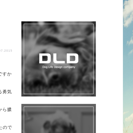
.07.2015
ですか
る勇気
から膿
たので