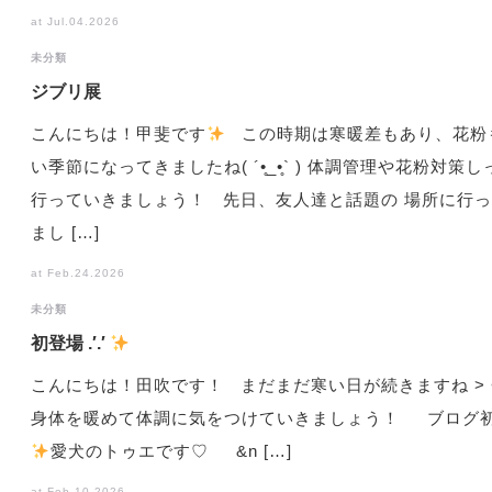
at Jul.04.2026
未分類
ジブリ展
こんにちは！甲斐です
この時期は寒暖差もあり、花粉
い季節になってきましたね( ´•̥_•̥` ) 体調管理や花粉対策
行っていきましょう！ 先日、友人達と話題の 場所に行
まし […]
at Feb.24.2026
未分類
初登場 .′.′
こんにちは！田吹です！ まだまだ寒い日が続きますね > <
身体を暖めて体調に気をつけていきましょう！ ブログ
️
愛犬のトゥエです♡ &n […]
at Feb.10.2026