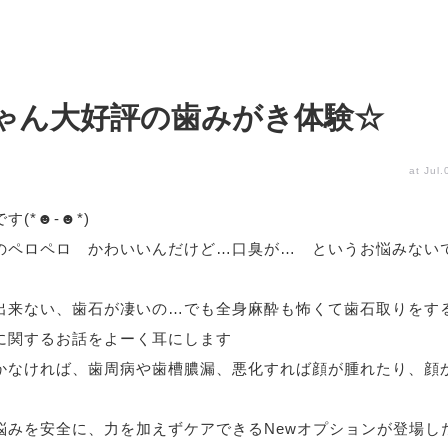
ゃん大好評の歯みがき体験☆
at Jul
(*☻-☻*)
のペロペロ かわいいんだけど…口臭が… というお悩みない
出来ない、歯石が凄いの…でも全身麻酔も怖くて歯石取りをす
に関するお話をよーく耳にします
かなければ、歯周病や歯槽膿漏、悪化すれば顔が腫れたり、顔
悩みを安全に、力を加えずケアできるNewオプションが登場し