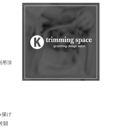
利用頂
み揚げ
苦闘