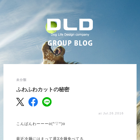
未分類
ふわふわカットの秘密
at Jul.26.2016
こんばんわーーーo(^▽^)o
最近冷麺にはまって週3冷麺食べてる