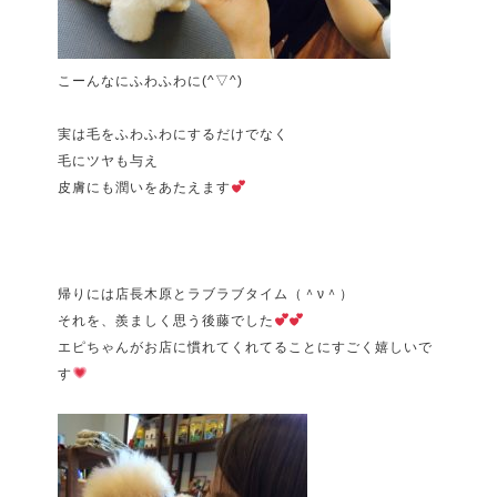
こーんなにふわふわに(^▽^)
実は毛をふわふわにするだけでなく
毛にツヤも与え
皮膚にも潤いをあたえます
帰りには店長木原とラブラブタイム（＾ν＾）
それを、羨ましく思う後藤でした
エピちゃんがお店に慣れてくれてることにすごく嬉しいで
す