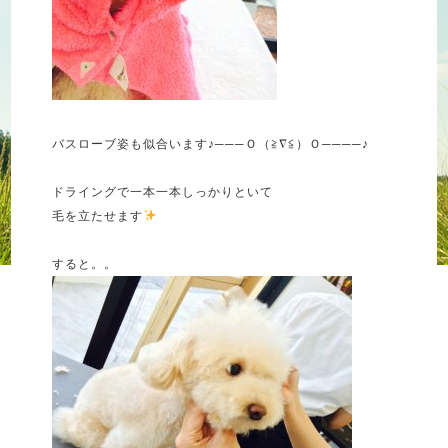
バスローブ姿も似合います♪───Ｏ（≧∇≦）Ｏ────♪
ドライングで一本一本しっかりといて
毛を立たせます
すると。。