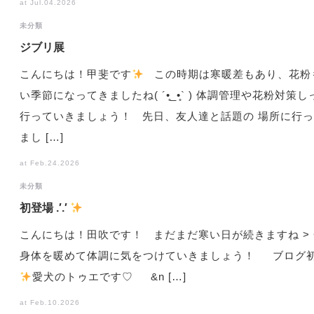
at Jul.04.2026
未分類
ジブリ展
こんにちは！甲斐です
この時期は寒暖差もあり、花粉
い季節になってきましたね( ´•̥_•̥` ) 体調管理や花粉対策
行っていきましょう！ 先日、友人達と話題の 場所に行
まし […]
at Feb.24.2026
未分類
初登場 .′.′
こんにちは！田吹です！ まだまだ寒い日が続きますね > <
身体を暖めて体調に気をつけていきましょう！ ブログ
️
愛犬のトゥエです♡ &n […]
at Feb.10.2026