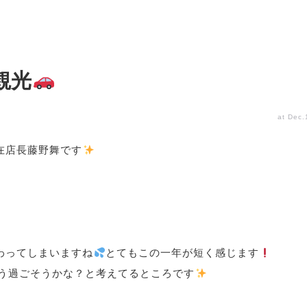
観光
at Dec.
在店長藤野舞です
わってしまいますね
とてもこの一年が短く感じます
う過ごそうかな？と考えてるところです