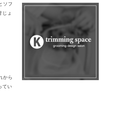
とソフ
甘じょ
れから
ってい