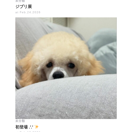
未分類
ジブリ展
at Feb.24.2026
未分類
初登場 .′.′