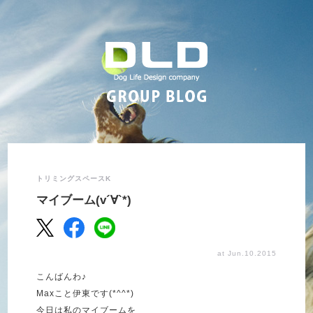
トリミングスペースK
マイブーム(v´∀`*)
at Jun.10.2015
こんばんわ♪
Maxこと伊東です(*^^*)
今日は私のマイブームを