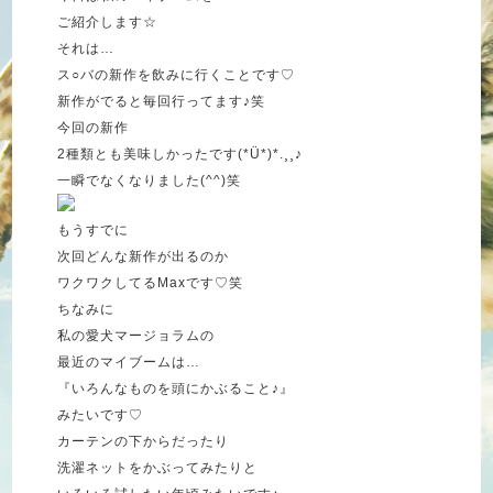
ご紹介します☆
それは…
ス○バの新作を飲みに行くことです♡
新作がでると毎回行ってます♪笑
今回の新作
2種類とも美味しかったです(*Ü*)*.¸¸♪
一瞬でなくなりました(^^)笑
もうすでに
次回どんな新作が出るのか
ワクワクしてるMaxです♡笑
ちなみに
私の愛犬マージョラムの
最近のマイブームは…
『いろんなものを頭にかぶること♪』
みたいです♡
カーテンの下からだったり
洗濯ネットをかぶってみたりと