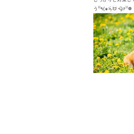
う⁽⁽٩(๑˃̶͈̀ ᗨ ˂̶͈́)۶⁾⁾❁︎