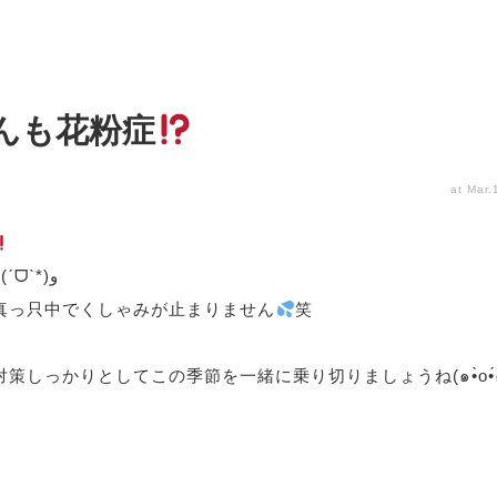
んも花粉症
at Mar.
大在店の甲斐です٩(ˊᗜˋ*)و
真っ只中でくしゃみが止まりません
笑
策しっかりとしてこの季節を一緒に乗り切りましょうね(๑•̀o•́๑