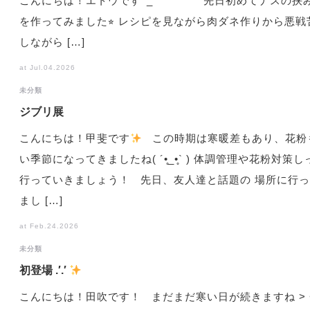
こんにちは！エトウです^_^ 先日初めてナスの挟
を作ってみました⭐︎ レシピを見ながら肉ダネ作りから悪戦
しながら […]
at Jul.04.2026
未分類
ジブリ展
こんにちは！甲斐です
この時期は寒暖差もあり、花粉
い季節になってきましたね( ´•̥_•̥` ) 体調管理や花粉対策
行っていきましょう！ 先日、友人達と話題の 場所に行
まし […]
at Feb.24.2026
未分類
初登場 .′.′
こんにちは！田吹です！ まだまだ寒い日が続きますね > <