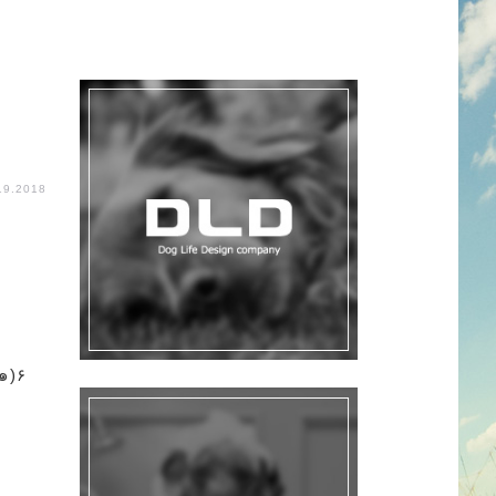
19.2018
)۶