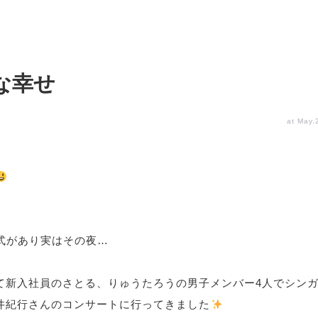
な幸せ
at May.
社式があり実はその夜…
て新入社員のさとる、りゅうたろうの男子メンバー4人でシン
井紀行さんのコンサートに行ってきました