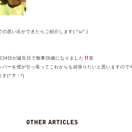
の思い出ができたらご紹介します( ^ω^ )
24日が誕生日で無事26歳になりました
笑
ンバーを僕が引っ張ってこれからも頑張りたいと思いますので
(*´∇｀*)