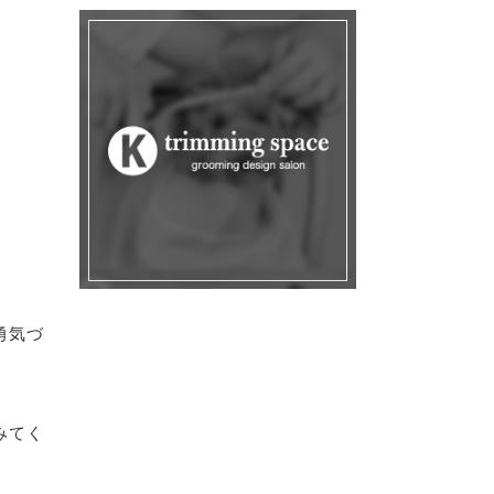
勇気づ
みてく