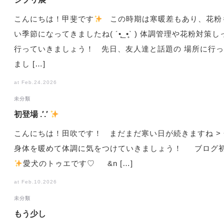
こんにちは！甲斐です
この時期は寒暖差もあり、花粉
い季節になってきましたね( ´•̥_•̥` ) 体調管理や花粉対策
行っていきましょう！ 先日、友人達と話題の 場所に行
まし […]
at Feb.24.2026
未分類
初登場 .′.′
こんにちは！田吹です！ まだまだ寒い日が続きますね > <
身体を暖めて体調に気をつけていきましょう！ ブログ
️
愛犬のトゥエです♡ &n […]
at Feb.10.2026
未分類
もう少し