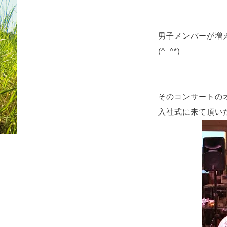
男子メンバーが増
(^_^*)
そのコンサートの
入社式に来て頂い