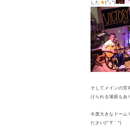
した
(^｡^)
そしてメインの宮
けられる場面もあり
今度大きなドーム
ださい(*´∇｀*)