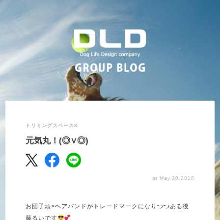
トリミングスペースK
元気丸！(◎∨◎)
at May.20.2016
お団子頭×ヘアバンドがトレードマークになりつつある後
藤るいです