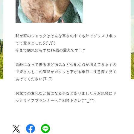
我が家のジャックはそんな寒さの中でも外でグッスリ眠っ
てて驚きました∑(ﾟДﾟ)
今まで病気知らずな16歳の愛犬です^_^
高齢になって来るほど病気など心配な点が増えてきますの
で皆さんもこの気温がガクッと下がる季節に注意深く見て
あげてください(T_T)
お家での変化など気になる事などありましたらお気軽にド
ックライフプランナーへご相談下さい(*^_^*)