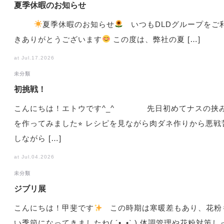
夏季休暇のお知らせ
夏季休暇のお知らせ
いつもDLDグループをご
きありがとうございます
この度は、弊社の夏 […]
at Jul.17.2026
未分類
初挑戦！
こんにちは！エトウです^_^ 先日初めてナスの挟
を作ってみました⭐︎ レシピを見ながら肉ダネ作りから悪戦
しながら […]
at Jul.04.2026
未分類
ジブリ展
こんにちは！甲斐です
この時期は寒暖差もあり、花粉
い季節になってきましたね( ´•̥_•̥` ) 体調管理や花粉対策