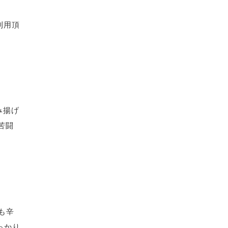
利用頂
み揚げ
苦闘
も辛
しっかり