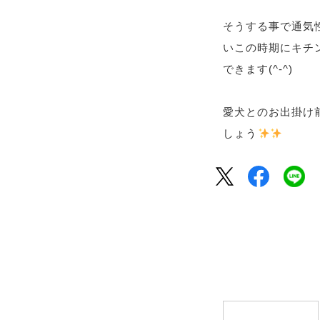
そうする事で通気
いこの時期にキチ
できます(^-^)
愛犬とのお出掛け
しょう