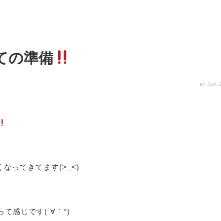
ての準備
at Jun.
なってきてます(>_<)
って感じです(´∀｀*)