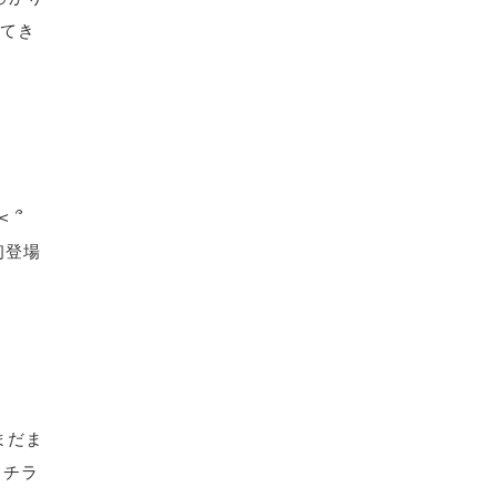
ってき
 ՞
初登場
まだま
 チラ