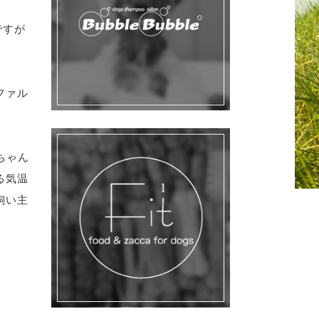
ですが
ファル
ちゃん
る気温
飼い主