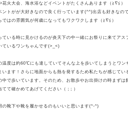
や花火大会、海水浴などイベントがたくさんあります（≧∇≦）
ベントがが大好きなので良く行っています(^^)出店も好きなの
らではの雰囲気が何歳になってもワクワクします（≧∇≦）
っている時に見かけるのが炎天下の中一緒にお祭りに来てアス
ているワンちゃんです(>_<)
の温度は約60℃にも達していてそんな上を歩いてしまうとワン
まいます！さらに地面からも熱を発するため私たちが感じてい
の中で歩いています。そのため、お散歩やお出掛けの時まずは
てて確かめてあげてください（ ; ; ）
の靴下や靴を履かせるのもいいと思います(^-^)