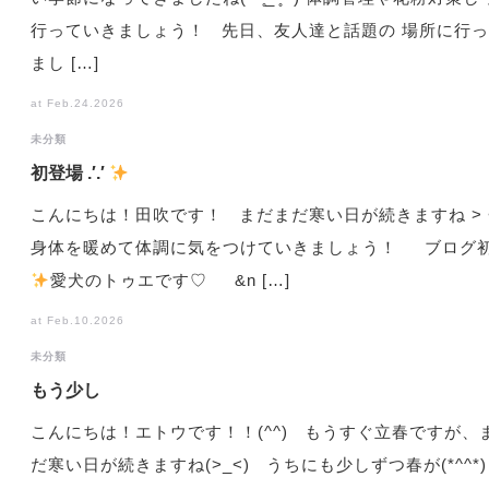
行っていきましょう！ 先日、友人達と話題の 場所に行
まし […]
at Feb.24.2026
未分類
初登場 .′.′
こんにちは！田吹です！ まだまだ寒い日が続きますね > <
身体を暖めて体調に気をつけていきましょう！ ブログ
️
愛犬のトゥエです♡ &n […]
at Feb.10.2026
未分類
もう少し
こんにちは！エトウです！！(^^) もうすぐ立春ですが、
だ寒い日が続きますね(>_<) うちにも少しずつ春が(*^^*)