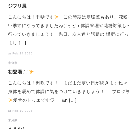
ジブリ展
こんにちは！甲斐です
この時期は寒暖差もあり、花粉
い季節になってきましたね( ´•̥_•̥` ) 体調管理や花粉対策
行っていきましょう！ 先日、友人達と話題の 場所に行
まし […]
at Feb.24.2026
未分類
初登場 .′.′
こんにちは！田吹です！ まだまだ寒い日が続きますね > <
身体を暖めて体調に気をつけていきましょう！ ブログ
️
愛犬のトゥエです♡ &n […]
at Feb.10.2026
未分類