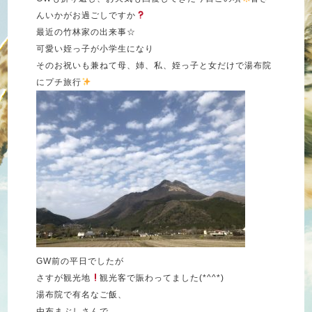
んいかがお過ごしですか
最近の竹林家の出来事☆
可愛い姪っ子が小学生になり
そのお祝いも兼ねて母、姉、私、姪っ子と女だけで湯布院
にプチ旅行
GW
前の平日でしたが
さすが観光地
観光客で賑わってました(
*^^*
)
湯布院で有名なご飯、
由布まぶしさんで