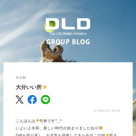
未分類
大分いい所
at May.02.2019
こんばんは
竹林です
^_^
いよいよ令和、新しい時代が始まりましたね
GW
も折り返し、お天気も回復してきた今日この頃
皆さ