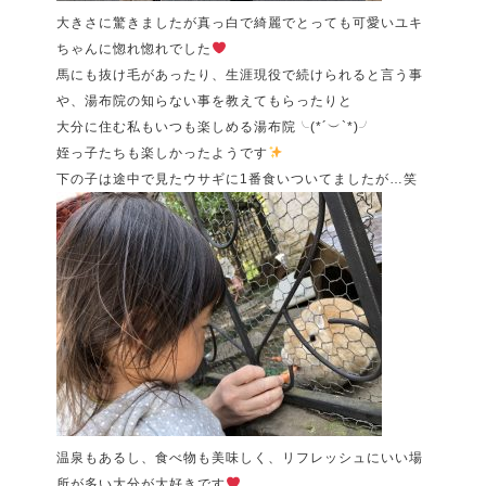
大きさに驚きましたが真っ白で綺麗でとっても可愛いユキ
ちゃんに惚れ惚れでした
馬にも抜け毛があったり、生涯現役で続けられると言う事
や、湯布院の知らない事を教えてもらったりと
大分に住む私もいつも楽しめる湯布院╰(
*´
︶
`*
)╯
姪っ子たちも楽しかったようです
下の子は途中で見たウサギに
1
番食いついてましたが
…
笑
温泉もあるし、食べ物も美味しく、リフレッシュにいい場
所が多い大分が大好きです