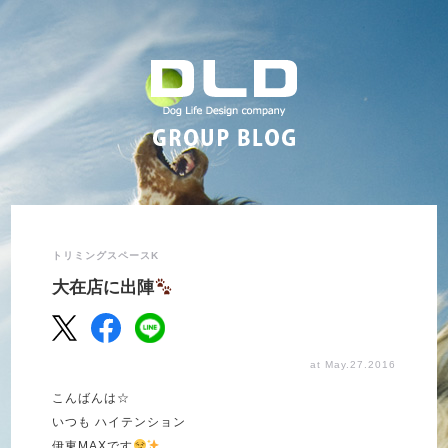
トリミングスペースK
大在店に出陣
at May.27.2016
こんばんは☆
いつも ハイテンション
伊東MAXです