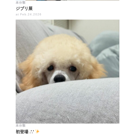
未分類
ジブリ展
at Feb.24.2026
未分類
初登場 .′.′