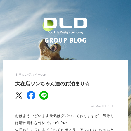
トリミングスペースK
大在店ワンちゃん達のお泊まり☆
at Mar.01.2015
おはようございます天気はグズついておりますが…気持ち
は晴れ晴れな竹林です*(^o^)/*
先日お泊まりに来てくれてたポメラニアンのひなちゃんと