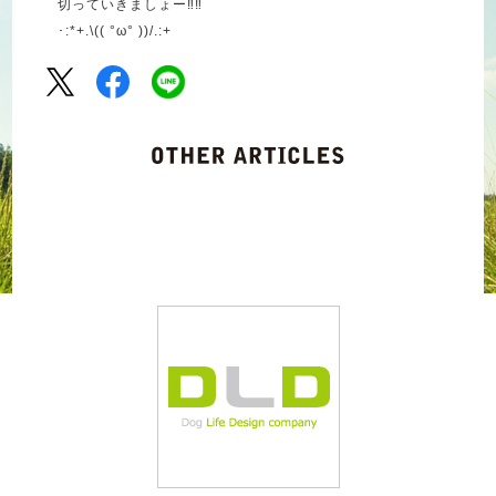
切っていきましょー‼︎‼︎
･:*+.\(( °ω° ))/.:+