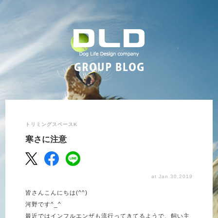
トリミングスペースK
寒さに注意
at Jan.30.2019
皆さんこんにちは(^^)
河野です^_^
最近ではインフルエンザも流行ってきてるようで、飼い主