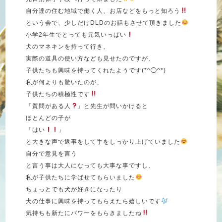
自分達の住む地域で働く人、お店などをもっと知ろう
という会で、少しだけ
DLD
のお話もさせて頂きました
小学
2
年生でとっても元気いっぱい
犬のマネキンを持って行き、
実際の道具の使い方なども見せたのですが、
子供たちも興味を持ってくれたようです
(*^
◯
^*)
私が何よりも驚いたのが、
子供たちの積極性です
「質問がある人
」と先生が問いかけると
ほとんどの子が
「はい
」
と大きな声で返事をして手をしっかり上げていました
自分で意見を言う
と言う事は大人になっても大事な事ですし、
私が子供たちに学ばせてもらいました
ちょっとでも犬が好きになったり
犬の仕事に興味を持ってもらえたら嬉しいです
気持ちも新たにパワーをもらきましたね