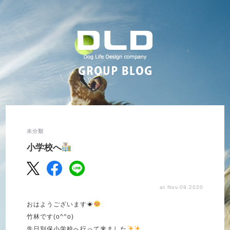
未分類
小学校へ
at Nov.09.2020
おはようございます
☀
竹林です
(o^^o)
先日別保小学校へ行って来ました