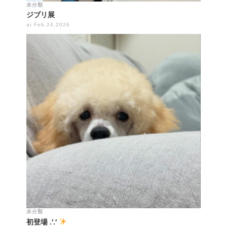
未分類
ジブリ展
at Feb.24.2026
未分類
初登場 .′.′