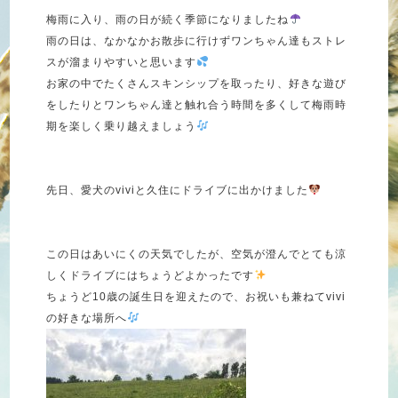
梅雨に入り、雨の日が続く季節になりましたね
雨の日は、なかなかお散歩に行けずワンちゃん達もストレ
スが溜まりやすいと思います
お家の中でたくさんスキンシップを取ったり、好きな遊び
をしたりとワンちゃん達と触れ合う時間を多くして梅雨時
期を楽しく乗り越えましょう
先日、愛犬の
vivi
と久住にドライブに出かけました
この日はあいにくの天気でしたが、空気が澄んでとても涼
しくドライブにはちょうどよかったです
ちょうど
10
歳の誕生日を迎えたので、お祝いも兼ねて
vivi
の好きな場所へ