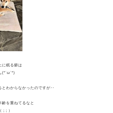
上に眠る癖は
´ω`*)
るとわからなかったのですが‥
年齢を重ねてるなと
; ; ）