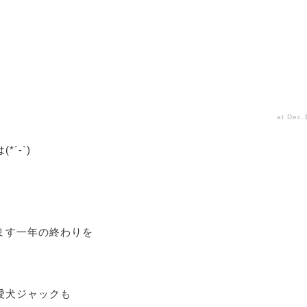
at Dec.
´-`)
ます一年の終わりを
）
愛犬ジャックも