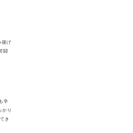
み揚げ
苦闘
も辛
しっかり
ってき