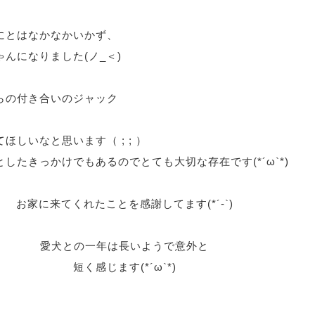
にとはなかなかいかず、
んになりました(ノ_＜)
らの付き合いのジャック
ほしいなと思います（ ; ; ）
したきっかけでもあるのでとても大切な存在です(*´ω`*)
お家に来てくれたことを感謝してます(*´-`)
愛犬との一年は長いようで意外と
短く感じます(*´ω`*)