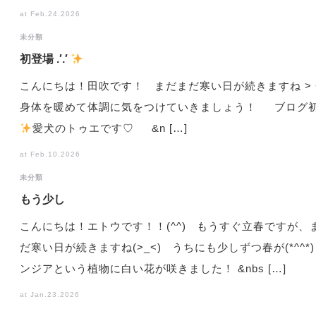
at Feb.24.2026
未分類
初登場 .′.′
こんにちは！田吹です！ まだまだ寒い日が続きますね > <
身体を暖めて体調に気をつけていきましょう！ ブログ
️
愛犬のトゥエです♡ &n […]
at Feb.10.2026
未分類
もう少し
こんにちは！エトウです！！(^^) もうすぐ立春ですが、
だ寒い日が続きますね(>_<) うちにも少しずつ春が(*^^*)
ンジアという植物に白い花が咲きました！ &nbs […]
at Jan.23.2026