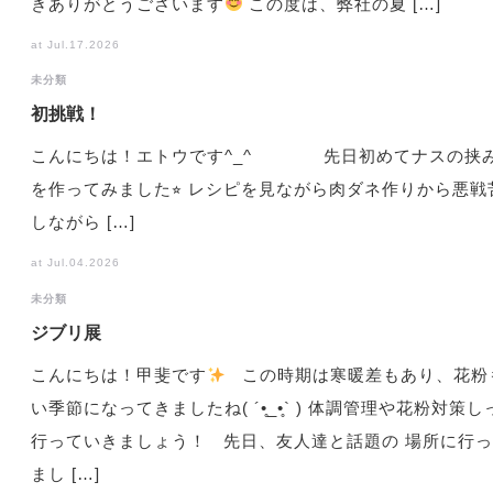
きありがとうございます
この度は、弊社の夏 […]
at Jul.17.2026
未分類
初挑戦！
こんにちは！エトウです^_^ 先日初めてナスの挟
を作ってみました⭐︎ レシピを見ながら肉ダネ作りから悪戦
しながら […]
at Jul.04.2026
未分類
ジブリ展
こんにちは！甲斐です
この時期は寒暖差もあり、花粉
い季節になってきましたね( ´•̥_•̥` ) 体調管理や花粉対策
行っていきましょう！ 先日、友人達と話題の 場所に行
まし […]