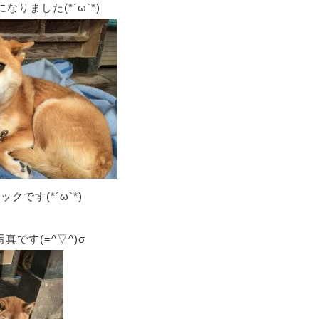
なりました(*´ω`*)
クです(*´ω`*)
です(=^▽^)σ