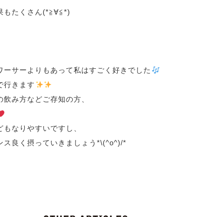
果もたくさん
(*
≧∀≦
*)
ワーサーよりもあって私はすごく好きでした
で行きます
の飲み方などご存知の方、
どもなりやすいですし、
ンス良く摂っていきましょう
*\(^o^)/*