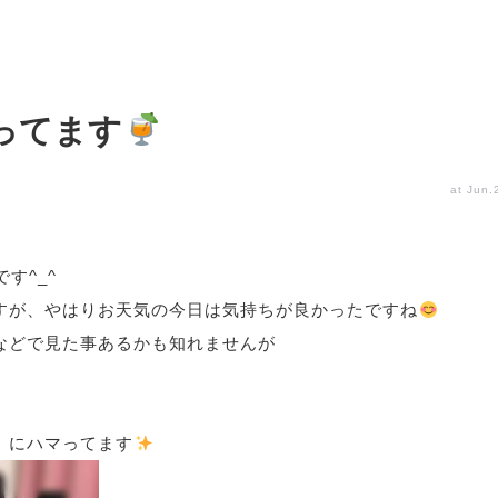
ってます
at Jun.
です
^_^
すが、やはりお天気の今日は気持ちが良かったですね
などで見た事あるかも知れませんが
』にハマってます