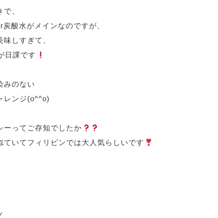
きで、
r
炭酸水がメインなのですが、
美味しすぎて、
が日課です
、
染みのない
ャレンジ
(o^^o)
シーってご存知でしたか
似ていてフィリピンでは大人気らしいです
富
グ