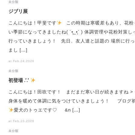
未分類
ジブリ展
こんにちは！甲斐です
この時期は寒暖差もあり、花粉
い季節になってきましたね( ´•̥_•̥` ) 体調管理や花粉対策
行っていきましょう！ 先日、友人達と話題の 場所に行
まし […]
at Feb.24.2026
未分類
初登場 .′.′
こんにちは！田吹です！ まだまだ寒い日が続きますね > <
身体を暖めて体調に気をつけていきましょう！ ブログ
️
愛犬のトゥエです♡ &n […]
at Feb.10.2026
未分類