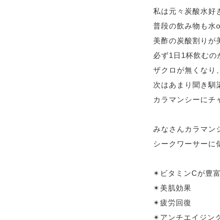
私は元々炭酸水好
普段の飲み物も水
o
美酢の炭酸割りが
必ず
1
日
1
杯飲むの
ザクロが無くなり
次はあまり聞き馴
カラマンシーにチ
みなさんカラマン
シークワーサーに
✴︎
ビタミン
C
が豊
✴︎
美肌効果
✴︎
疲労回復
✴︎
アンチエイジン