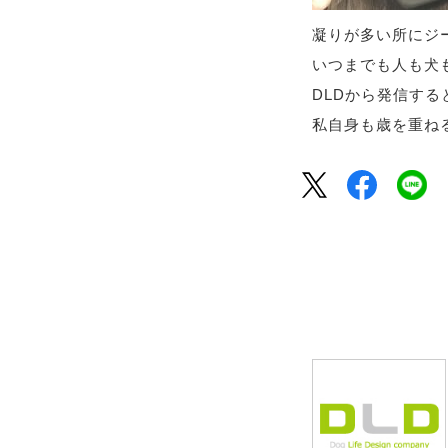
凝りが多い所にジ
いつまでも人も犬
DLD
から発信する
私自身も歳を重ね