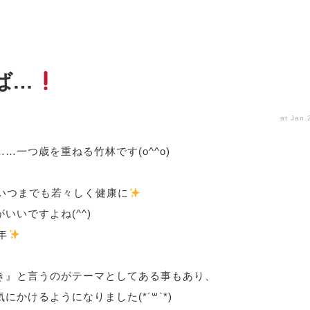
ば…
at Jan.
……
一つ歳を重ねる竹林です
(o^^o)
いつまでも若々しく健康に
いいですよね(^^)
年
、
き』と言うのがテーマとしてある事もあり、
にかけるようになりました(*´꒳`*)