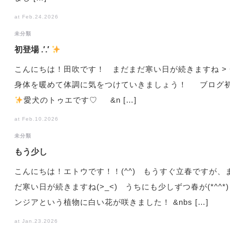
at Feb.24.2026
未分類
初登場 .′.′
こんにちは！田吹です！ まだまだ寒い日が続きますね > <
身体を暖めて体調に気をつけていきましょう！ ブログ
️
愛犬のトゥエです♡ &n […]
at Feb.10.2026
未分類
もう少し
こんにちは！エトウです！！(^^) もうすぐ立春ですが、
だ寒い日が続きますね(>_<) うちにも少しずつ春が(*^^*)
ンジアという植物に白い花が咲きました！ &nbs […]
at Jan.23.2026