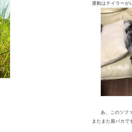
運動はテイラーが
あ、このソフ
またまた親バカで