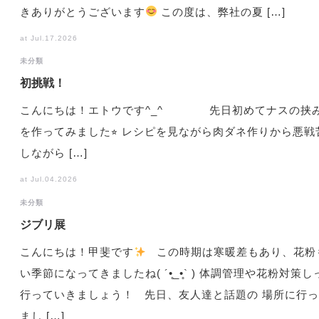
きありがとうございます
この度は、弊社の夏 […]
at Jul.17.2026
未分類
初挑戦！
こんにちは！エトウです^_^ 先日初めてナスの挟
を作ってみました⭐︎ レシピを見ながら肉ダネ作りから悪戦
しながら […]
at Jul.04.2026
未分類
ジブリ展
こんにちは！甲斐です
この時期は寒暖差もあり、花粉
い季節になってきましたね( ´•̥_•̥` ) 体調管理や花粉対策
行っていきましょう！ 先日、友人達と話題の 場所に行
まし […]