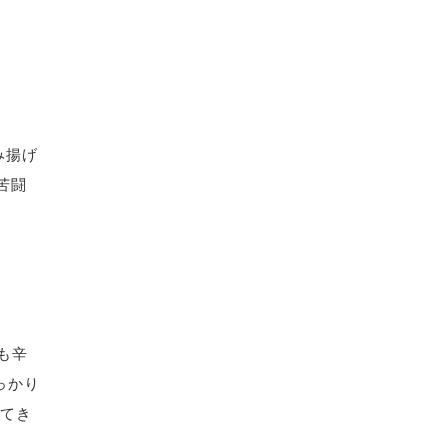
み揚げ
苦闘
も辛
しっかり
ってき