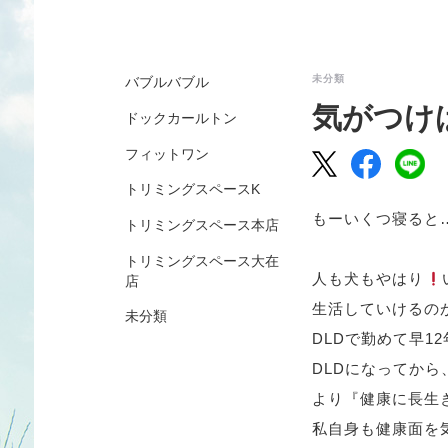
未分類
バブルバブル
気がつけ
ドックカールトン
フィットワン
トリミングスペースK
もーいくつ寝ると
トリミングスペース本店
トリミングスペース大在
人も犬もやはり
店
生活していけるのが
未分類
DLD
で勤めて早
12
DLD
になってから
より『健康に長生
私自身も健康面を気