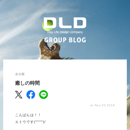
未分類
癒しの時間
at Nov.20.2019
こんばんは！！
エトウです(*^^*)/