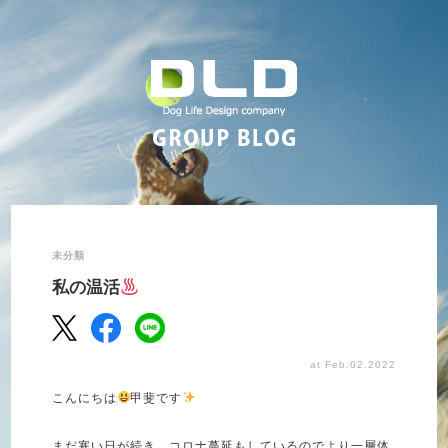
未分類
私の温活
at Feb.02.2022
こんにちは
甲斐です
まだ寒い日が続き、コロナ蔓延もしているのでより一層体