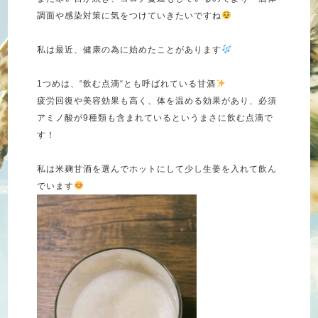
調面や感染対策に気をつけていきたいですね
私は最近、健康の為に始めたことがあります
1
つめは、
“
飲む点滴
“
とも呼ばれている甘酒
疲労回復や美容効果も高く、体を温める効果があり、必須
アミノ酸が
9
種類も含まれているというまさに飲む点滴で
す！
私は米麹甘酒を選んでホットにして少し生姜を入れて飲ん
でいます