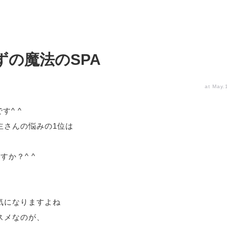
ずの魔法のSPA
at May.
す^ ^
主さんの悩みの1位は
すか？^ ^
気になりますよね
スメなのが、