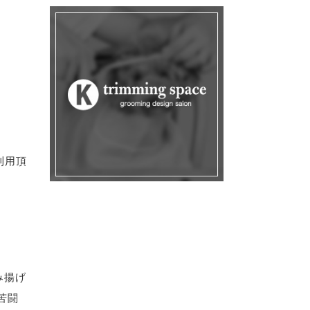
利用頂
み揚げ
苦闘