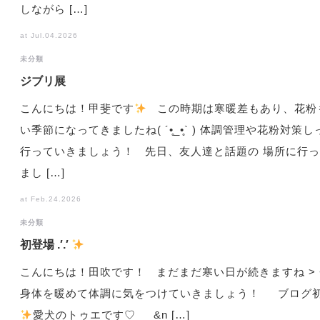
しながら […]
at Jul.04.2026
未分類
ジブリ展
こんにちは！甲斐です
この時期は寒暖差もあり、花粉
い季節になってきましたね( ´•̥_•̥` ) 体調管理や花粉対策
行っていきましょう！ 先日、友人達と話題の 場所に行
まし […]
at Feb.24.2026
未分類
初登場 .′.′
こんにちは！田吹です！ まだまだ寒い日が続きますね > <
身体を暖めて体調に気をつけていきましょう！ ブログ
️
愛犬のトゥエです♡ &n […]