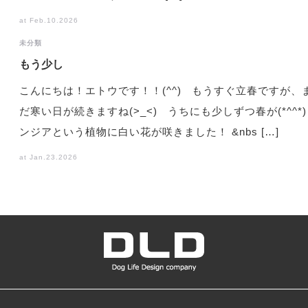
at Feb.10.2026
未分類
もう少し
こんにちは！エトウです！！(^^) もうすぐ立春ですが、
だ寒い日が続きますね(>_<) うちにも少しずつ春が(*^^*)
ンジアという植物に白い花が咲きました！ &nbs […]
at Jan.23.2026