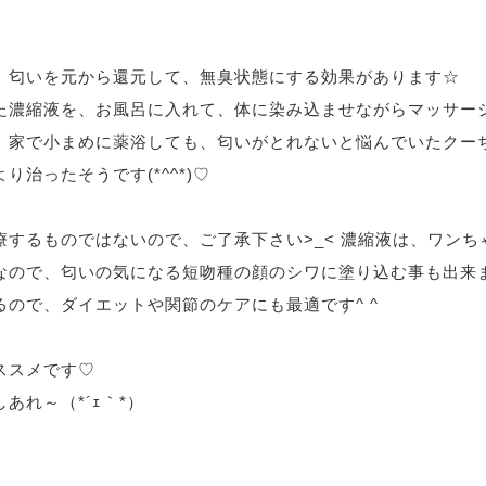
、匂いを元から還元して、無臭状態にする効果があります☆
た濃縮液を、お風呂に入れて、体に染み込ませながらマッサー
、家で小まめに薬浴しても、匂いがとれないと悩んでいたクー
り治ったそうです(*^^*)♡
療するものではないので、ご了承下さい>_< 濃縮液は、ワンち
なので、匂いの気になる短吻種の顔のシワに塗り込む事も出来
るので、ダイエットや関節のケアにも最適です^ ^
ススメです♡
あれ～（*´ｪ｀*）