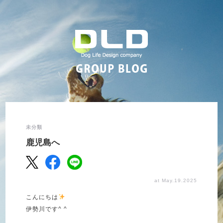
未分類
鹿児島へ
at May.19.2025
こんにちは
伊勢川です^ ^