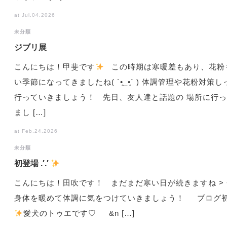
at Jul.04.2026
未分類
ジブリ展
こんにちは！甲斐です
この時期は寒暖差もあり、花粉
い季節になってきましたね( ´•̥_•̥` ) 体調管理や花粉対策
行っていきましょう！ 先日、友人達と話題の 場所に行
まし […]
at Feb.24.2026
未分類
初登場 .′.′
こんにちは！田吹です！ まだまだ寒い日が続きますね > <
身体を暖めて体調に気をつけていきましょう！ ブログ
️
愛犬のトゥエです♡ &n […]