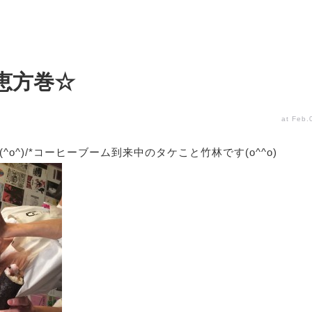
☆恵方巻☆
at Feb.
^o^)/*コーヒーブーム到来中のタケこと竹林です(o^^o)