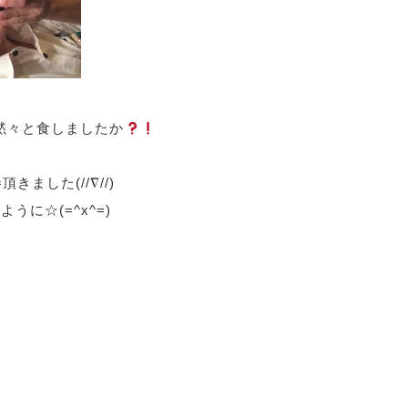
黙々と食しましたか
きました(//∇//)
うに☆(=^x^=)