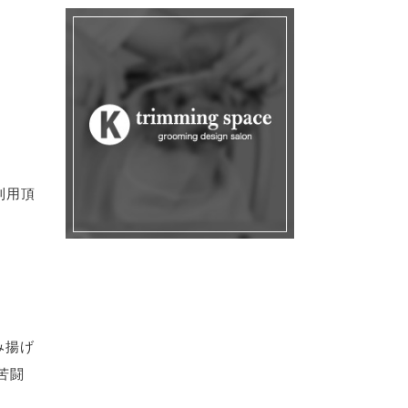
利用頂
み揚げ
苦闘