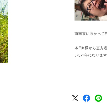
南南東に向かって
本日K様から恵方巻頂
いい1年になりますよ