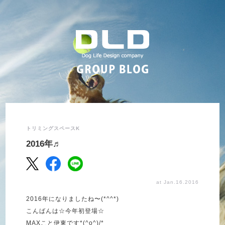
トリミングスペースK
2016年♬
at Jan.16.2016
2016年になりましたね〜(*^^*)
こんばんは☆今年初登場☆
MAXこと伊東です*(^o^)/*