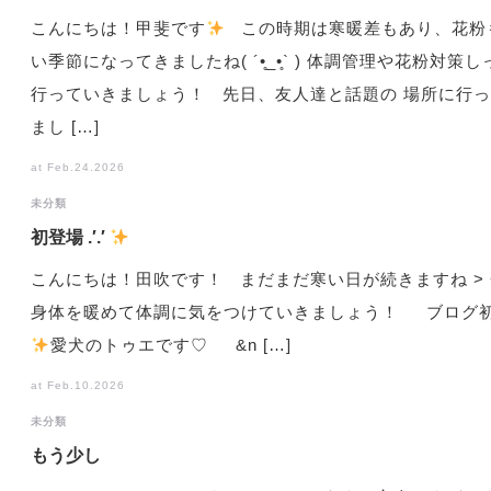
こんにちは！甲斐です
この時期は寒暖差もあり、花粉
い季節になってきましたね( ´•̥_•̥` ) 体調管理や花粉対策
行っていきましょう！ 先日、友人達と話題の 場所に行
まし […]
at Feb.24.2026
未分類
初登場 .′.′
こんにちは！田吹です！ まだまだ寒い日が続きますね > <
身体を暖めて体調に気をつけていきましょう！ ブログ
️
愛犬のトゥエです♡ &n […]
at Feb.10.2026
未分類
もう少し