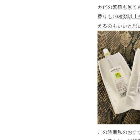
カビの繁殖も無く
香りも10種類以
この時期私のおすす