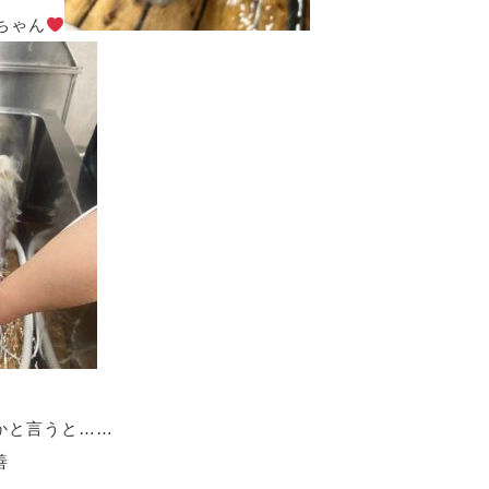
ちゃん
かと言うと……
善