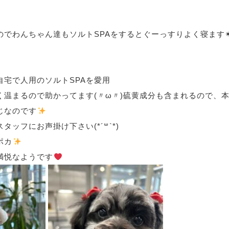
のでわんちゃん達もソルトSPAをするとぐーっすりよく寝ます✴
自宅で人用のソルトSPAを愛用
く温まるので助かってます(〃ω〃)硫黄成分も含まれるので、
じなのです
タッフにお声掛け下さい(*´꒳`*)
ポカ
満悦なようです