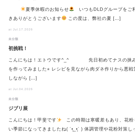
夏季休暇のお知らせ
いつもDLDグループをご
きありがとうございます
この度は、弊社の夏 […]
at Jul.17.2026
未分類
初挑戦！
こんにちは！エトウです^_^ 先日初めてナスの挟
を作ってみました⭐︎ レシピを見ながら肉ダネ作りから悪戦
しながら […]
at Jul.04.2026
未分類
ジブリ展
こんにちは！甲斐です
この時期は寒暖差もあり、花粉
い季節になってきましたね( ´•̥_•̥` ) 体調管理や花粉対策