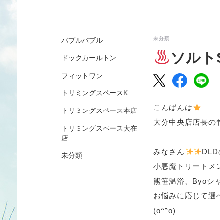
未分類
バブルバブル
ソルト
ドックカールトン
フィットワン
トリミングスペースK
こんばんは
トリミングスペース本店
大分中央店店長の竹
トリミングスペース大在
店
みなさん
DLD
未分類
小悪魔トリートメ
熊笹温浴、Byo
お悩みに応じて選
(o^^o)