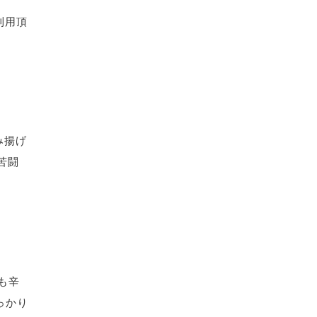
利用頂
み揚げ
苦闘
も辛
しっかり