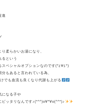
促進
グ
より柔らかいお湯になり、
れるという
スペシャルオプションなのです(*≧∀≦*)
周分もあると言われている為、
だけでも血流も良くなり代謝も上がる
気になる子や
タリなんです♪(*^^)o∀*∀o(^^*)♪