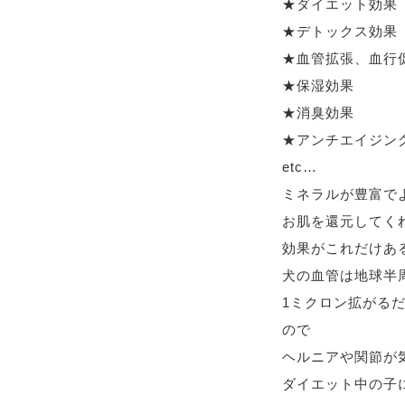
★ダイエット効果
★デトックス効果
★血管拡張、血行
★保湿効果
★消臭効果
★アンチエイジン
etc…
ミネラルが豊富で
お肌を還元してく
効果がこれだけある
犬の血管は地球半
1ミクロン拡がる
ので
ヘルニアや関節が
ダイエット中の子にピッ