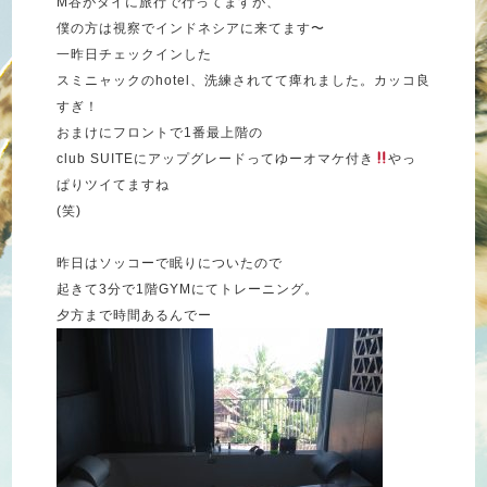
M谷がタイに旅行で行ってますが、
僕の方は視察でインドネシアに来てます〜
一昨日チェックインした
スミニャックのhotel、洗練されてて痺れました。カッコ良
すぎ！
おまけにフロントで1番最上階の
club SUITEにアップグレードってゆーオマケ付き
やっ
ぱりツイてますね
(笑)
昨日はソッコーで眠りについたので
起きて3分で1階GYMにてトレーニング。
夕方まで時間あるんでー