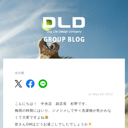
未分類
at May.26.2022
こんにちは！ 中央店 副店長 杉野です。
梅雨の時期にはいり、ジメジメして中々洗濯物が乾かわな
くて大変ですよね
皆さんGWはどうお過ごしでしたでしょうか