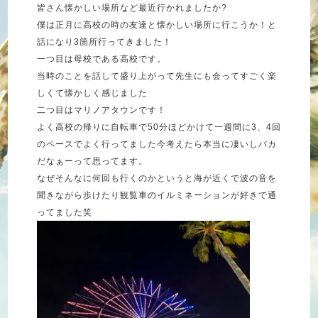
皆さん懐かしい場所など最近行かれましたか?
僕は正月に高校の時の友達と懐かしい場所に行こうか！と
話になり3箇所行ってきました！
一つ目は母校である高校です。
当時のことを話して盛り上がって先生にも会ってすごく楽
しくて懐かしく感じました
二つ目はマリノアタウンです！
よく高校の帰りに自転車で50分ほどかけて一週間に3、4回
のペースでよく行ってました今考えたら本当に凄いしバカ
だなぁーって思ってます。
なぜそんなに何回も行くのかというと海が近くで波の音を
聞きながら歩けたり観覧車のイルミネーションが好きで通
ってました笑