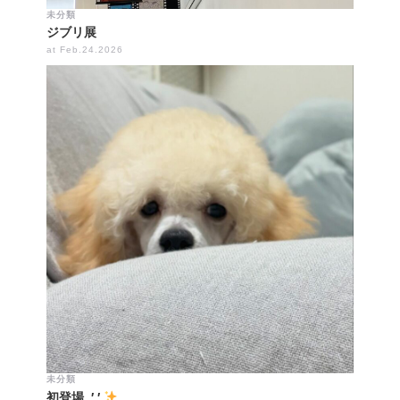
未分類
ジブリ展
at Feb.24.2026
未分類
初登場 .′.′